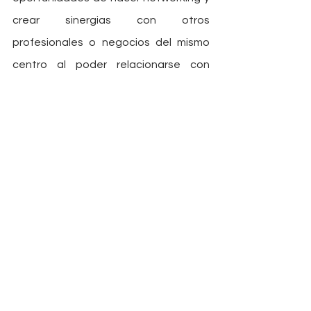
crear sinergias con otros 
profesionales o negocios del mismo 
centro al poder relacionarse con 
personas de diferentes 
especialidades y sectores que estén 
desarrollando su trabajo desde este 
tipo de centros, adquiriendo nuevos 
puntos de vista y compartiendo 
nuevas ideas.
Durante los últimos años, los espacios 
de coworking han crecido 
exponencialmente, permitiendo que 
ahora puedas acceder a ellos en casi 
cualquier ciudad. Desde nuestro 