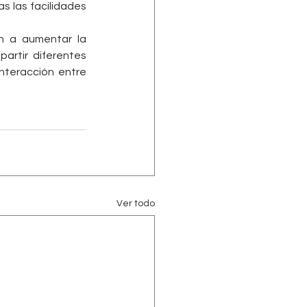
 las facilidades 
n a aumentar la 
artir diferentes 
nteracción entre 
Ver todo